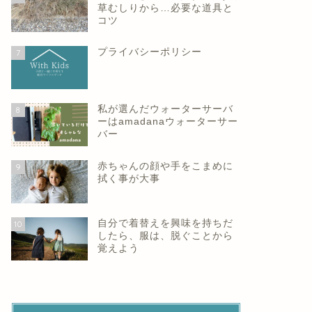
草むしりから…必要な道具と
コツ
プライバシーポリシー
7
私が選んだウォーターサーバ
8
ーはamadanaウォーターサー
バー
赤ちゃんの顔や手をこまめに
9
拭く事が大事
自分で着替えを興味を持ちだ
10
したら、服は、脱ぐことから
覚えよう